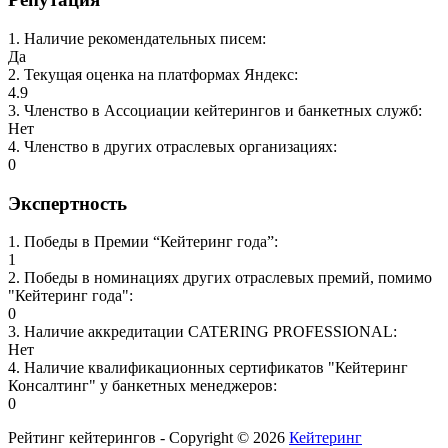
1
.
Наличие рекомендательных писем
:
Да
2
.
Текущая оценка на платформах Яндекс
:
4.9
3
.
Членство в Ассоциации кейтерингов и банкетных служб
:
Нет
4
.
Членство в других отраслевых организациях
:
0
Экспертность
1
.
Победы в Премии “Кейтеринг года”
:
1
2
.
Победы в номинациях других отраслевых премий, помимо
"Кейтеринг года"
:
0
3
.
Наличие аккредитации CATERING PROFESSIONAL
:
Нет
4
.
Наличие квалификационных сертификатов "Кейтеринг
Консалтинг" у банкетных менеджеров
:
0
Рейтинг кейтерингов - Copyright ©
2026
Кейтеринг