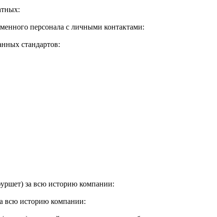
атных
:
еменного персонала с личными контактами
:
анных стандартов
:
фуршет) за всю историю компании
:
за всю историю компании
: