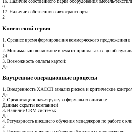
16
.
Наличие собственного парка оборудования (мебель/текстил
0
17
.
Наличие собственного автотранспорта
:
2
Клиентский сервис
1
.
Среднее время формирования коммерческого предложения в 
1
2
.
Минимально возможное время от приема заказа до обслужив
24
3
.
Возможность оплаты картой
:
Да
Внутренние операционные процессы
1
.
Внедренность ХАССП (анализ рисков и критические контро
Да
2
.
Организационная-структура формально описана
:
Данные скрыты компанией
3
.
Наличие CRM системы
:
Да
4
.
Регулярность внешнего обучения менеджеров по работе с кл
2
5
.
Регулярность внешнего обучения банкетных менеджеров
: