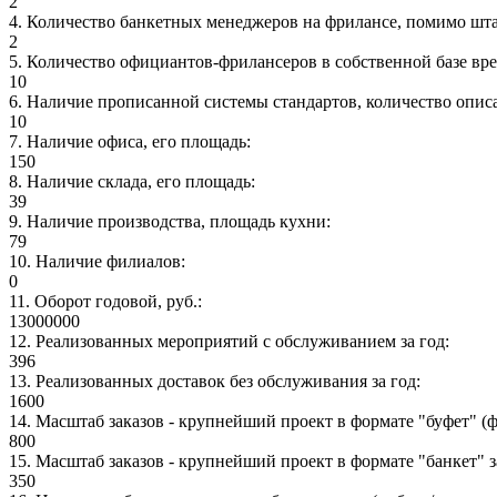
2
4
.
Количество банкетных менеджеров на фрилансе, помимо шт
2
5
.
Количество официантов-фрилансеров в собственной базе вр
10
6
.
Наличие прописанной системы стандартов, количество опис
10
7
.
Наличие офиса, его площадь
:
150
8
.
Наличие склада, его площадь
:
39
9
.
Наличие производства, площадь кухни
:
79
10
.
Наличие филиалов
:
0
11
.
Оборот годовой, руб.
:
13000000
12
.
Реализованных мероприятий с обслуживанием за год
:
396
13
.
Реализованных доставок без обслуживания за год
:
1600
14
.
Масштаб заказов - крупнейший проект в формате "буфет" (
800
15
.
Масштаб заказов - крупнейший проект в формате "банкет" 
350