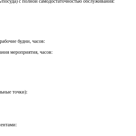
ь/посуда) с полной самодостаточностью обслуживания
:
рабочие будни, часов
:
ания мероприятия, часов
:
льные точки)
:
иентами
: