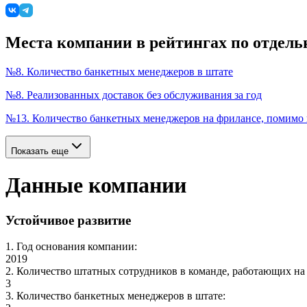
Места компании в рейтингах по отдел
№
8
.
Количество банкетных менеджеров в штате
№
8
.
Реализованных доставок без обслуживания за год
№
13
.
Количество банкетных менеджеров на фрилансе, помимо
Показать еще
Данные компании
Устойчивое развитие
1
.
Год основания компании
:
2019
2
.
Количество штатных сотрудников в команде, работающих на
3
3
.
Количество банкетных менеджеров в штате
: